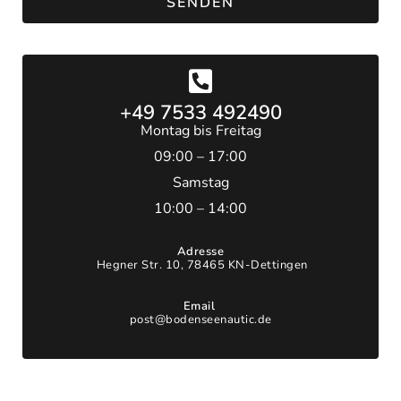
SENDEN
h
u
t
z
+49 7533 492490
Montag bis Freitag
09:00 – 17:00
Samstag
10:00 – 14:00
Adresse
Hegner Str. 10, 78465 KN-Dettingen
Email
post@bodenseenautic.de