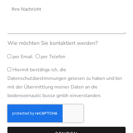
-
n
N
M
e
a
a
c
i
h
l
Wie möchten Sie kontaktiert werden?
r
A
K
per Email
per Telefon
i
d
o
c
r
D
Hiermit bestätige ich, die
n
h
e
Datenschutzbestimmungen gelesen zu haben und bin
a
t
t
mit der Übermittlung meiner Daten an die
s
t
bodenseenautic busse gmbh einverstanden.
a
s
e
k
e
n
t
s
c