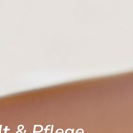
lt
& Pflege